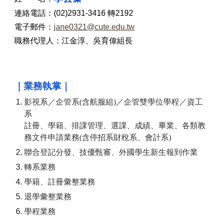
連絡電話：(0
2
)
2931
-
3416
轉
219
2
電子郵件：
jane0321@cute.edu.tw
職務代理人：
江金淳
、
吳育偉
組長
｜業務執掌｜
影視系／
企管系(含航服組)／企管雙學位學程
／
資工
系
註冊、學籍、排課管理、選課、成績、畢業、各類教
務文件申請業務(含停招系
財稅系
、會計系)
聯合登記分發、技優甄審
、外國學生
新生報到
作業
轉系業務
學籍、註冊彙整業務
退學彙整業務
學程業務