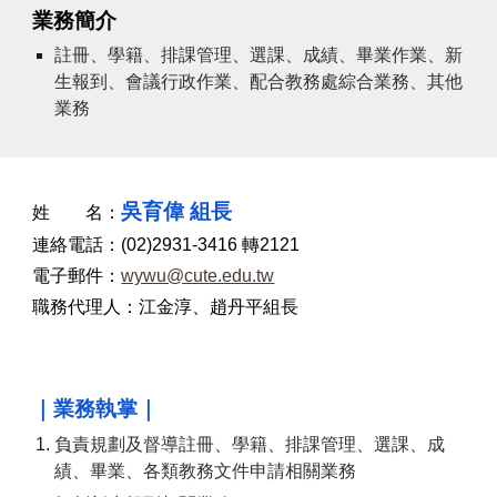
業務簡介
註冊
、
學籍
、
排課管理
、
選課
、
成績
、畢業
作業
、新
生報到、
會議行政作業
、
配合教務處綜合業務
、其他
業務
吳育偉
組長
姓 名：
連絡電話：(0
2
)
2931
-
3416
轉
2121
電子郵件：
wywu@cute.edu.tw
職務代理人：江金淳、
趙丹平
組長
｜業務執掌｜
負責規劃及督導註冊、學籍、排課管理、選課、成
績、畢業、各類教務文件申請相關業務