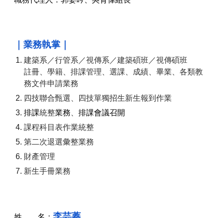
｜業務執掌｜
建築系／行管系／視傳系
／建築碩班／視傳碩班
註冊、學籍、排課管理、選課、成績、畢業、各類教
務文件申請業務
四技聯合甄選、四技單獨招生
新生報到作業
排課
統整
業務
、
排課會議召開
課程科目表作業統整
第二次退選彙整業務
財產管理
新生手冊業務
李芸蓁
姓 名：