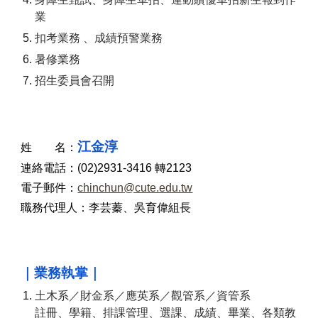
業
扣考業務
、
成績預警業務
暑修
業務
招生委員會召開
江金淳
姓 名：
連絡電話：(0
2
)
2931
-
3416
轉
212
3
電子郵件：
chinchun
@cute.edu.tw
職務代理人：
李芸蓁
、
吳育偉
組長
｜業務執掌｜
土木系／財金系／
應英系
／
觀管系／
資管系
註冊、學籍、排課管理、選課、成績、畢業、各類教