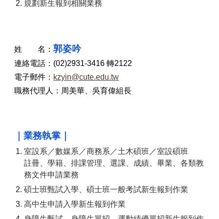
規劃新生報到相關業務
郭姿吟
姓 名：
連絡電話：(0
2
)
2931
-
3416
轉
212
2
電子郵件：
kzyin@cute.edu.tw
職務代理人：
周美華
、
吳育偉
組長
｜業務執掌｜
室設系／數媒系／商務系
／土木碩班／室設碩班
註冊、學籍、排課管理
、
選課、成績
、畢業、各類教
務文件申請
業務
碩士班甄試入學、碩士班一般考試新生報到作業
高中生申請入學新生報到作業
身障生甄試、身障生單招
、
運動績優單招
新生報到作