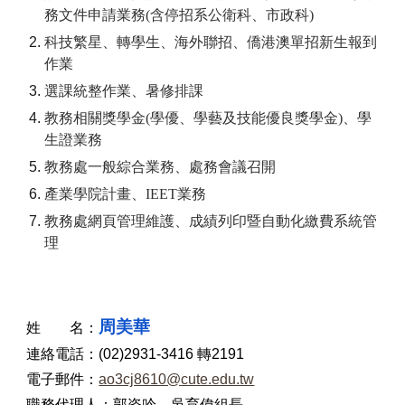
務文件申請業務(含停招系公衛科
、市政科)
科技
繁星
、
轉學生、海外聯招、僑港澳
單招
新生報到
作業
選課統整作業
、
暑修排課
教務相關獎學金(學優、學藝及技能優良獎學金)、學
生證業務
教務處一般綜合業務
、處務會議
召開
產業學院計畫、IEET業務
教務處網頁管理維護
、
成績列印暨自動化繳費系統管
理
周美華
姓 名：
連絡電話：(0
2
)
2931
-
3416
轉
21
91
電子郵件：
ao3cj8610@cute.edu.tw
職務代理人：
郭姿吟
、
吳育偉
組長